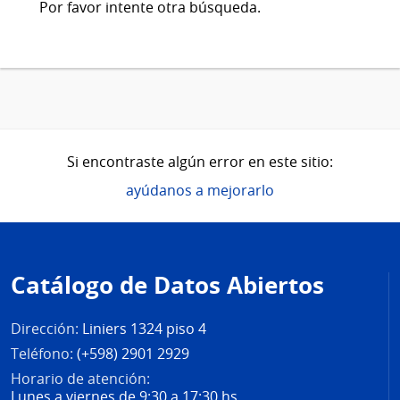
Por favor intente otra búsqueda.
Si encontraste algún error en este sitio:
ayúdanos a mejorarlo
Pie
de
Catálogo de Datos Abiertos
página
Dirección:
Liniers 1324 piso 4
Teléfono:
(+598) 2901 2929
Horario de atención:
Lunes a viernes de 9:30 a 17:30 hs.