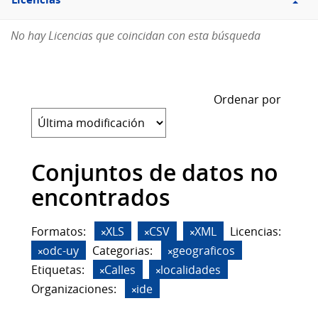
Licencias
No hay Licencias que coincidan con esta búsqueda
Ordenar por
Conjuntos de datos no
encontrados
Formatos:
XLS
CSV
XML
Licencias:
odc-uy
Categorias:
geograficos
Etiquetas:
Calles
localidades
Organizaciones:
ide