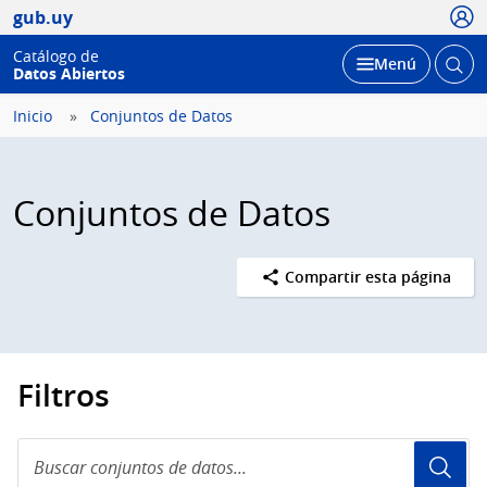
Usua
gub.uy
Catálogo de
Abrir
Desplegar
Menú
Datos Abiertos
busc
Inicio
Conjuntos de Datos
Conjuntos de Datos
Compartir esta página
Filtros
Buscar
conjuntos