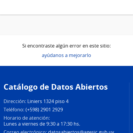
Si encontraste algún error en este sitio:
ayúdanos a mejorarlo
Pie
de
Catálogo de Datos Abiertos
página
Dirección:
Liniers 1324 piso 4
Teléfono:
(+598) 2901 2929
Horario de atención:
Lunes a viernes de 9:30 a 17:30 hs.
Correo electrónico:
datosabiertos@agesic.gub.uy