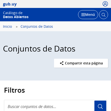
Usua
gub.uy
Catálogo de
Abrir
Desplegar
Menú
Datos Abiertos
busc
Inicio
Conjuntos de Datos
Conjuntos de Datos
Compartir esta página
Filtros
Buscar
conjuntos