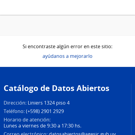
Si encontraste algún error en este sitio:
ayúdanos a mejorarlo
Pie
de
Catálogo de Datos Abiertos
página
Dirección:
Liniers 1324 piso 4
Teléfono:
(+598) 2901 2929
Horario de atención:
Lunes a viernes de 9:30 a 17:30 hs.
Correo electrónico:
datosabiertos@agesic.gub.uy