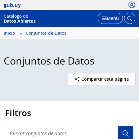
Usua
gub.uy
Catálogo de
Abrir
Desplegar
Menú
Datos Abiertos
busc
Inicio
Conjuntos de Datos
Conjuntos de Datos
Compartir esta página
Filtros
Buscar
conjuntos