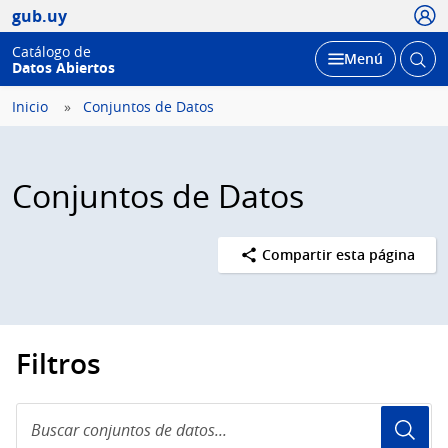
Usua
gub.uy
Catálogo de
Abrir
Desplegar
Menú
Datos Abiertos
busc
Inicio
Conjuntos de Datos
Conjuntos de Datos
Compartir esta página
Filtros
Buscar
conjuntos