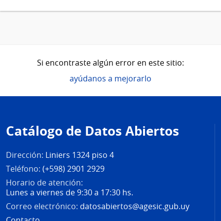
Si encontraste algún error en este sitio:
ayúdanos a mejorarlo
Pie
de
Catálogo de Datos Abiertos
página
Dirección:
Liniers 1324 piso 4
Teléfono:
(+598) 2901 2929
Horario de atención:
Lunes a viernes de 9:30 a 17:30 hs.
Correo electrónico:
datosabiertos@agesic.gub.uy
Contacto