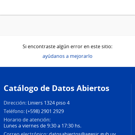
Si encontraste algún error en este sitio:
ayúdanos a mejorarlo
Pie
de
Catálogo de Datos Abiertos
página
Dirección:
Liniers 1324 piso 4
Teléfono:
(+598) 2901 2929
Horario de atención:
Lunes a viernes de 9:30 a 17:30 hs.
Correo electrónico:
datosabiertos@agesic.gub.uy