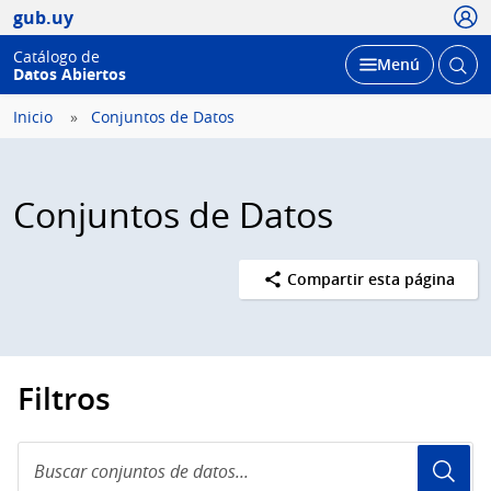
Usua
gub.uy
Catálogo de
Abrir
Desplegar
Menú
Datos Abiertos
busc
Inicio
Conjuntos de Datos
Conjuntos de Datos
Compartir esta página
Filtros
Buscar
conjuntos