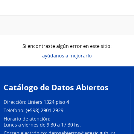
Si encontraste algún error en este sitio:
ayúdanos a mejorarlo
Pie
de
Catálogo de Datos Abiertos
página
Dirección:
Liniers 1324 piso 4
Teléfono:
(+598) 2901 2929
Horario de atención:
Lunes a viernes de 9:30 a 17:30 hs.
Correo electrónico:
datosabiertos@agesic.gub.uy