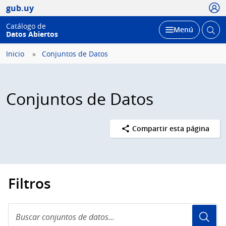
Usua
gub.uy
Catálogo de
Abrir
Desplegar
Menú
Datos Abiertos
busc
Inicio
Conjuntos de Datos
Conjuntos de Datos
Compartir esta página
Filtros
Buscar
conjuntos