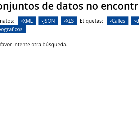
onjuntos de datos no encont
matos:
XML
JSON
XLS
Etiquetas:
Calles
d
eograficos
favor intente otra búsqueda.