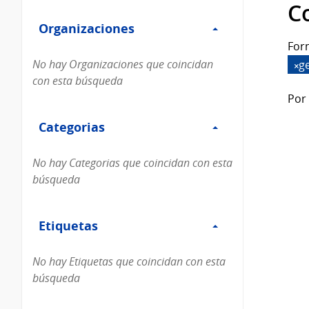
Filtro
datos...
C
Organizaciones
Organizaciones
For
No hay Organizaciones que coincidan
g
con esta búsqueda
Por 
Filtro
Categorias
Categorias
No hay Categorias que coincidan con esta
búsqueda
Filtro
Etiquetas
Etiquetas
No hay Etiquetas que coincidan con esta
búsqueda
Filtro