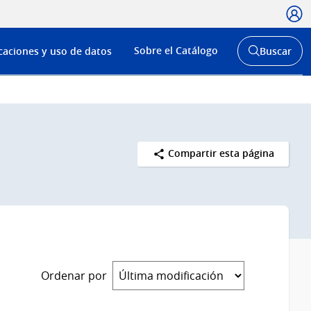
Usua
Menú
Sobre el Catálogo
caciones y uso de datos
Buscar
de
Abrir
buscador
navega
y
Compartir esta página
Ordenar por