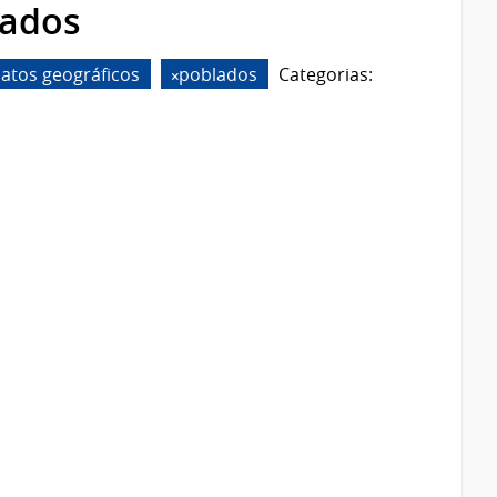
rados
atos geográficos
poblados
Categorias: