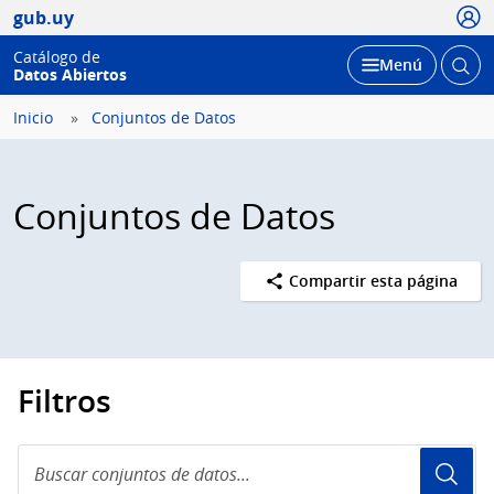
Usua
gub.uy
Catálogo de
Abrir
Desplegar
Menú
Datos Abiertos
busc
Inicio
Conjuntos de Datos
Conjuntos de Datos
Compartir esta página
Filtros
Buscar
conjuntos