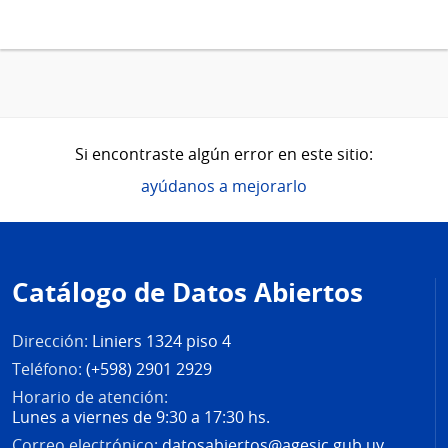
Si encontraste algún error en este sitio:
ayúdanos a mejorarlo
Pie
de
Catálogo de Datos Abiertos
página
Dirección:
Liniers 1324 piso 4
Teléfono:
(+598) 2901 2929
Horario de atención:
Lunes a viernes de 9:30 a 17:30 hs.
Correo electrónico:
datosabiertos@agesic.gub.uy