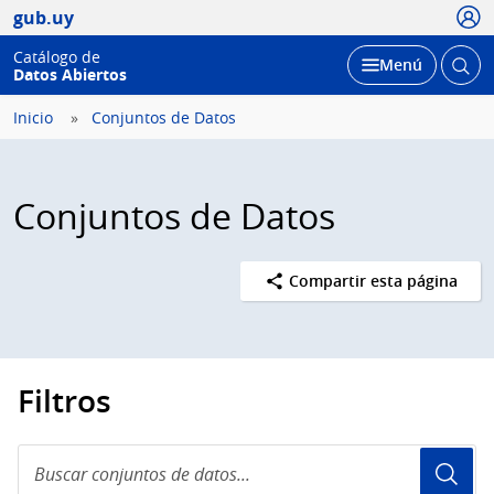
Usua
gub.uy
Catálogo de
Abrir
Desplegar
Menú
Datos Abiertos
busc
Inicio
Conjuntos de Datos
Conjuntos de Datos
Compartir esta página
Filtros
Buscar
conjuntos