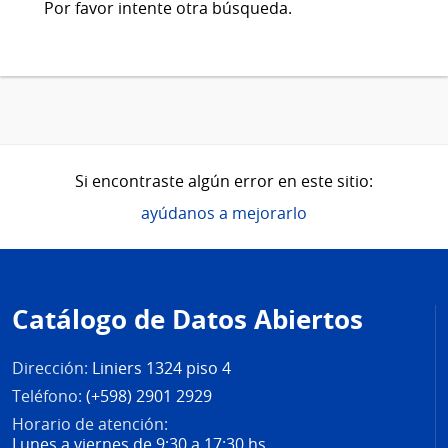
Por favor intente otra búsqueda.
Si encontraste algún error en este sitio:
ayúdanos a mejorarlo
Pie
de
Catálogo de Datos Abiertos
página
Dirección:
Liniers 1324 piso 4
Teléfono:
(+598) 2901 2929
Horario de atención:
Lunes a viernes de 9:30 a 17:30 hs.