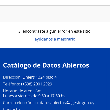
Si encontraste algún error en este sitio:
ayúdanos a mejorarlo
Pie
de
Catálogo de Datos Abiertos
página
Dirección:
Liniers 1324 piso 4
Teléfono:
(+598) 2901 2929
Horario de atención:
Lunes a viernes de 9:30 a 17:30 hs.
Correo electrónico:
datosabiertos@agesic.gub.uy
Contacto