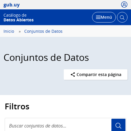
Usua
gub.uy
Catálogo de
Abrir
Desplegar
Menú
Datos Abiertos
busc
Inicio
Conjuntos de Datos
Conjuntos de Datos
Compartir esta página
Filtros
Buscar
conjuntos