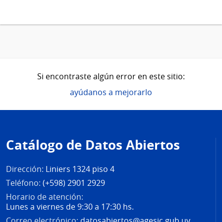
Si encontraste algún error en este sitio:
ayúdanos a mejorarlo
Pie
de
Catálogo de Datos Abiertos
página
Dirección:
Liniers 1324 piso 4
Teléfono:
(+598) 2901 2929
Horario de atención:
Lunes a viernes de 9:30 a 17:30 hs.
Correo electrónico:
datosabiertos@agesic.gub.uy