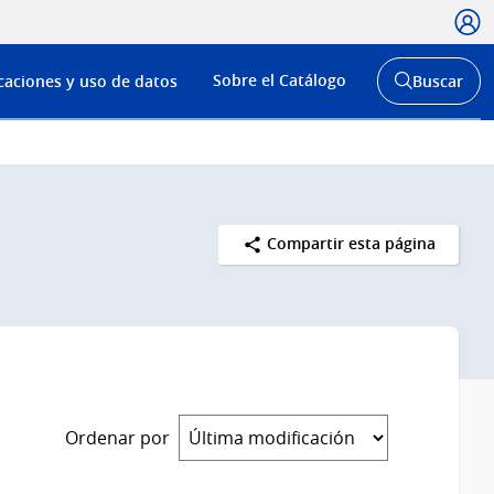
Usua
Menú
Sobre el Catálogo
caciones y uso de datos
Buscar
de
Abrir
buscador
navega
y
Compartir esta página
Ordenar por