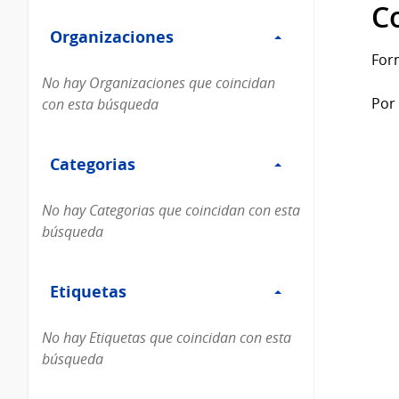
Filtro
datos...
C
Organizaciones
Organizaciones
For
No hay Organizaciones que coincidan
Por 
con esta búsqueda
Filtro
Categorias
Categorias
No hay Categorias que coincidan con esta
búsqueda
Filtro
Etiquetas
Etiquetas
No hay Etiquetas que coincidan con esta
búsqueda
Filtro