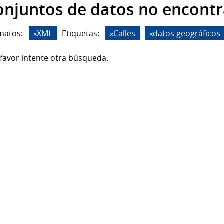
onjuntos de datos no encont
matos:
XML
Etiquetas:
Calles
datos geográficos
favor intente otra búsqueda.