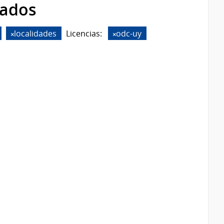
rados
localidades
Licencias:
odc-uy