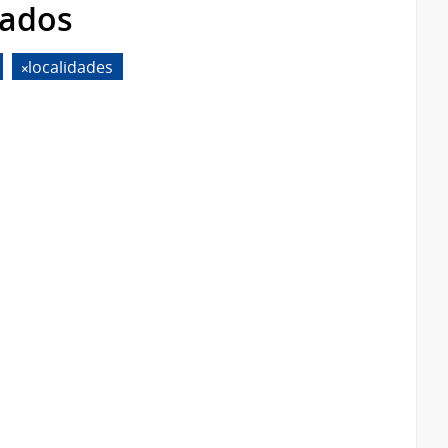
rados
localidades