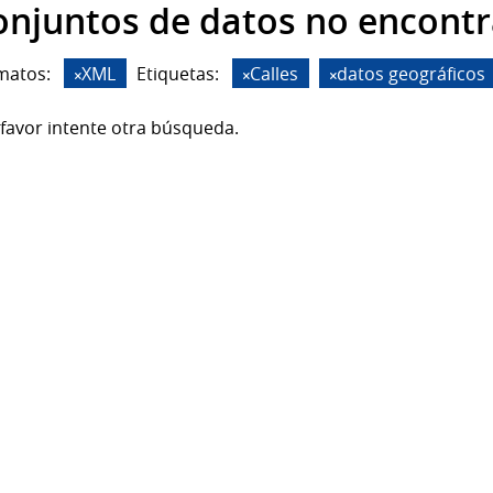
onjuntos de datos no encont
matos:
XML
Etiquetas:
Calles
datos geográficos
favor intente otra búsqueda.