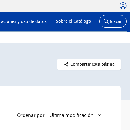
Usua
Menú
Sobre el Catálogo
caciones y uso de datos
Buscar
de
Abrir
buscador
navega
y
Compartir esta página
Ordenar por