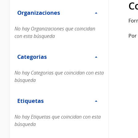
Filtro
datos...
C
Organizaciones
Organizaciones
For
No hay Organizaciones que coincidan
Por 
con esta búsqueda
Filtro
Categorias
Categorias
No hay Categorias que coincidan con esta
búsqueda
Filtro
Etiquetas
Etiquetas
No hay Etiquetas que coincidan con esta
búsqueda
Filtro