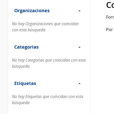
Filtro
datos...
C
Organizaciones
Organizaciones
For
No hay Organizaciones que coincidan
Por 
con esta búsqueda
Filtro
Categorias
Categorias
No hay Categorias que coincidan con esta
búsqueda
Filtro
Etiquetas
Etiquetas
No hay Etiquetas que coincidan con esta
búsqueda
Filtro