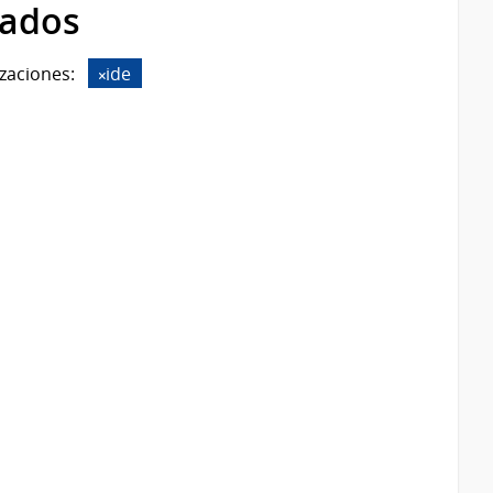
rados
zaciones:
ide