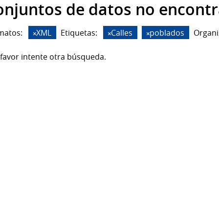
onjuntos de datos no encont
matos:
XML
Etiquetas:
Calles
poblados
Organi
favor intente otra búsqueda.