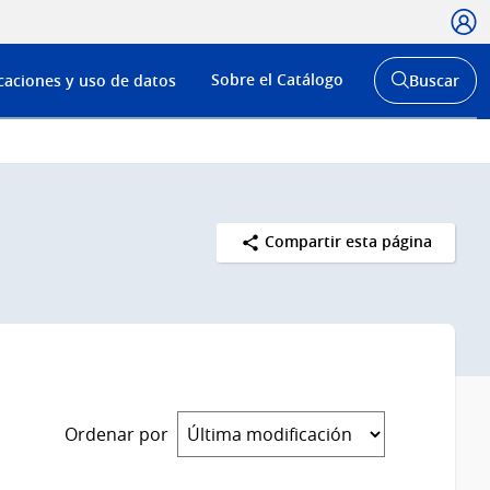
Usua
Menú
Sobre el Catálogo
caciones y uso de datos
Buscar
de
Abrir
buscador
navega
y
Compartir esta página
Ordenar por