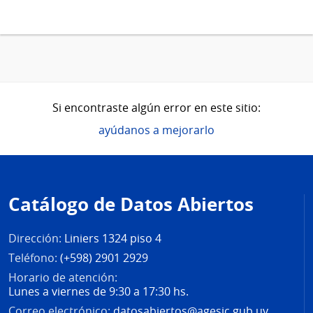
Si encontraste algún error en este sitio:
ayúdanos a mejorarlo
Pie
de
Catálogo de Datos Abiertos
página
Dirección:
Liniers 1324 piso 4
Teléfono:
(+598) 2901 2929
Horario de atención:
Lunes a viernes de 9:30 a 17:30 hs.
Correo electrónico:
datosabiertos@agesic.gub.uy