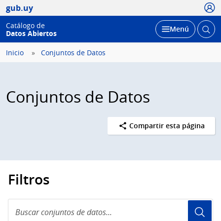
Usua
gub.uy
Catálogo de
Abrir
Desplegar
Menú
Datos Abiertos
busc
Inicio
Conjuntos de Datos
Conjuntos de Datos
Compartir esta página
Filtros
Buscar
conjuntos