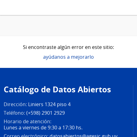
Si encontraste algún error en este sitio:
ayúdanos a mejorarlo
Pie
de
Catálogo de Datos Abiertos
página
Dirección:
Liniers 1324 piso 4
Teléfono:
(+598) 2901 2929
Horario de atención:
Lunes a viernes de 9:30 a 17:30 hs.
Correo electrónico:
datosabiertos@agesic.gub.uy