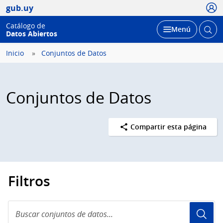
Usua
gub.uy
Catálogo de
Abrir
Desplegar
Menú
Datos Abiertos
busc
Inicio
Conjuntos de Datos
Conjuntos de Datos
Compartir esta página
Filtros
Buscar
conjuntos