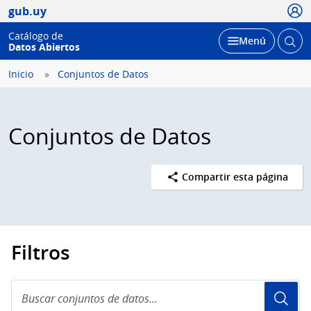
Usua
gub.uy
Catálogo de
Abrir
Desplegar
Menú
Datos Abiertos
busc
Inicio
Conjuntos de Datos
Conjuntos de Datos
Compartir esta página
Filtros
Buscar
conjuntos