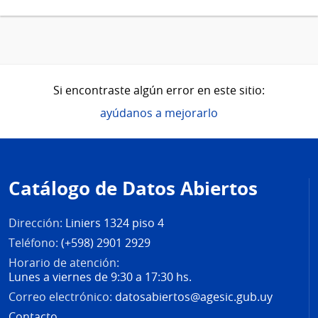
Si encontraste algún error en este sitio:
ayúdanos a mejorarlo
Pie
de
Catálogo de Datos Abiertos
página
Dirección:
Liniers 1324 piso 4
Teléfono:
(+598) 2901 2929
Horario de atención:
Lunes a viernes de 9:30 a 17:30 hs.
Correo electrónico:
datosabiertos@agesic.gub.uy
Contacto