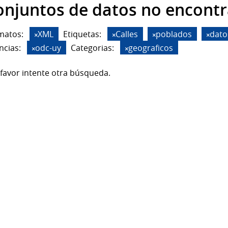
onjuntos de datos no encont
matos:
XML
Etiquetas:
Calles
poblados
dato
ncias:
odc-uy
Categorias:
geograficos
favor intente otra búsqueda.