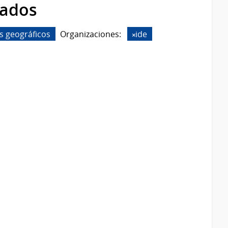
rados
s geográficos
Organizaciones:
ide