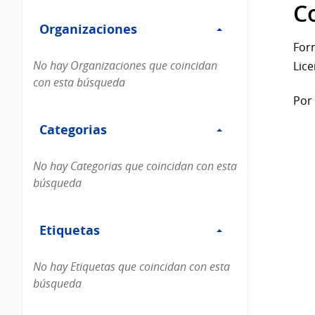
Filtro
datos...
C
Organizaciones
Organizaciones
For
No hay Organizaciones que coincidan
Lice
con esta búsqueda
Por 
Filtro
Categorias
Categorias
No hay Categorias que coincidan con esta
búsqueda
Filtro
Etiquetas
Etiquetas
No hay Etiquetas que coincidan con esta
búsqueda
Filtro