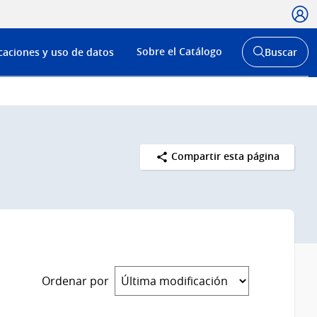
Usua
Menú
Sobre el Catálogo
caciones y uso de datos
Buscar
de
Abrir
buscador
navega
y
Compartir esta página
Ordenar por