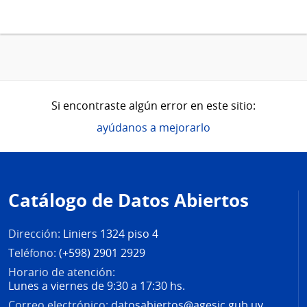
Si encontraste algún error en este sitio:
ayúdanos a mejorarlo
Pie
de
Catálogo de Datos Abiertos
página
Dirección:
Liniers 1324 piso 4
Teléfono:
(+598) 2901 2929
Horario de atención:
Lunes a viernes de 9:30 a 17:30 hs.
Correo electrónico:
datosabiertos@agesic.gub.uy