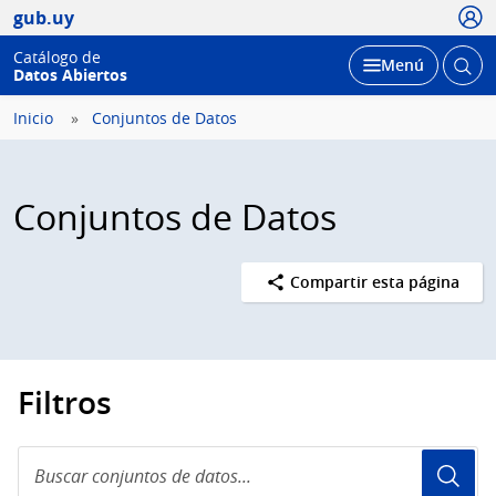
Usua
gub.uy
Catálogo de
Abrir
Desplegar
Menú
Datos Abiertos
busc
Inicio
Conjuntos de Datos
Conjuntos de Datos
Compartir esta página
Filtros
Buscar
conjuntos