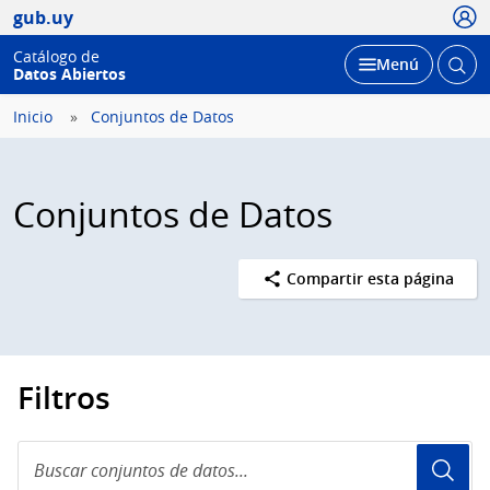
Usua
gub.uy
Catálogo de
Abrir
Desplegar
Menú
Datos Abiertos
busc
Inicio
Conjuntos de Datos
Conjuntos de Datos
Compartir esta página
Filtros
Buscar
conjuntos