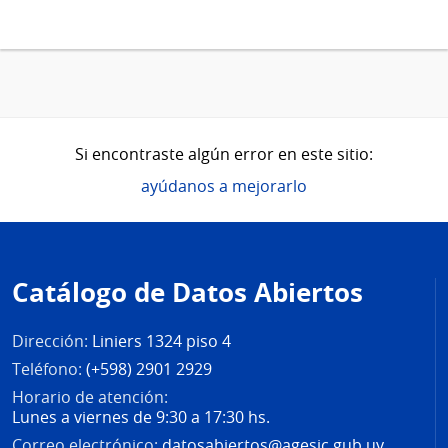
Si encontraste algún error en este sitio:
ayúdanos a mejorarlo
Pie
de
Catálogo de Datos Abiertos
página
Dirección:
Liniers 1324 piso 4
Teléfono:
(+598) 2901 2929
Horario de atención:
Lunes a viernes de 9:30 a 17:30 hs.
Correo electrónico:
datosabiertos@agesic.gub.uy