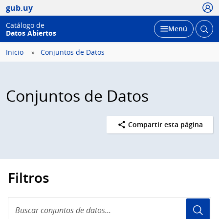
Usua
gub.uy
Catálogo de
Abrir
Desplegar
Menú
Datos Abiertos
busc
Inicio
Conjuntos de Datos
Conjuntos de Datos
Compartir esta página
Filtros
Buscar
conjuntos