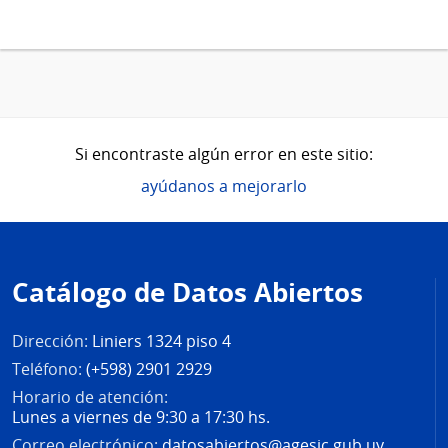
Si encontraste algún error en este sitio:
ayúdanos a mejorarlo
Pie
de
Catálogo de Datos Abiertos
página
Dirección:
Liniers 1324 piso 4
Teléfono:
(+598) 2901 2929
Horario de atención:
Lunes a viernes de 9:30 a 17:30 hs.
Correo electrónico:
datosabiertos@agesic.gub.uy