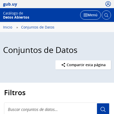
Usua
gub.uy
Catálogo de
Abrir
Desplegar
Menú
Datos Abiertos
busc
Inicio
Conjuntos de Datos
Conjuntos de Datos
Compartir esta página
Filtros
Buscar
conjuntos