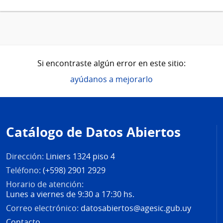
Si encontraste algún error en este sitio:
ayúdanos a mejorarlo
Pie
de
Catálogo de Datos Abiertos
página
Dirección:
Liniers 1324 piso 4
Teléfono:
(+598) 2901 2929
Horario de atención:
Lunes a viernes de 9:30 a 17:30 hs.
Correo electrónico:
datosabiertos@agesic.gub.uy
Contacto