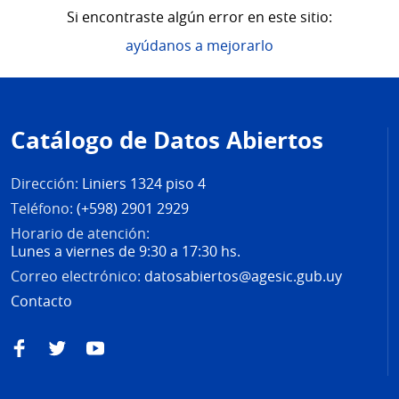
Si encontraste algún error en este sitio:
ayúdanos a mejorarlo
Pie
de
Catálogo de Datos Abiertos
página
Dirección:
Liniers 1324 piso 4
Teléfono:
(+598) 2901 2929
Horario de atención:
Lunes a viernes de 9:30 a 17:30 hs.
Correo electrónico:
datosabiertos@agesic.gub.uy
Contacto
Facebook
Twitter
YouTube