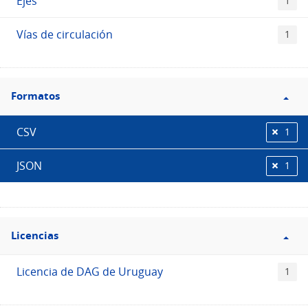
Ejes
1
Vías de circulación
1
Filtro
Formatos
Formatos
CSV
1
JSON
1
Filtro
Licencias
Licencias
Licencia de DAG de Uruguay
1