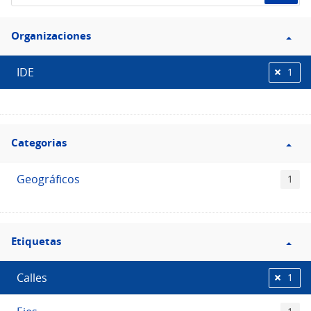
de
Filtro
datos...
Organizaciones
Organizaciones
IDE
1
Filtro
Categorias
Categorias
Geográficos
1
Filtro
Etiquetas
Etiquetas
Calles
1