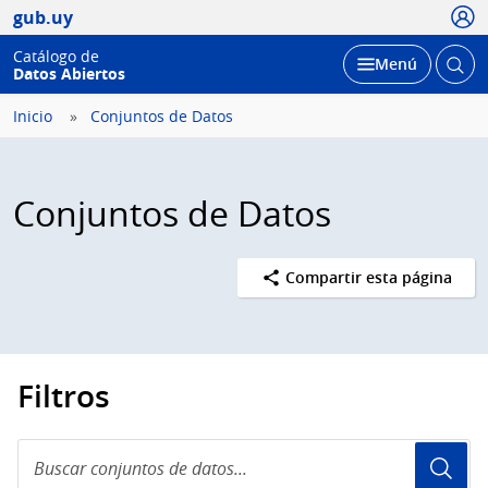
Usua
gub.uy
Catálogo de
Abrir
Desplegar
Menú
Datos Abiertos
busc
Inicio
Conjuntos de Datos
Conjuntos de Datos
Compartir esta página
Filtros
Buscar
conjuntos