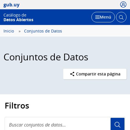
Usua
gub.uy
Catálogo de
Abrir
Desplegar
Menú
Datos Abiertos
busc
Inicio
Conjuntos de Datos
Conjuntos de Datos
Compartir esta página
Filtros
Buscar
conjuntos