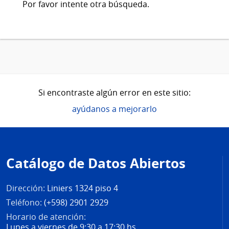
Por favor intente otra búsqueda.
Si encontraste algún error en este sitio:
ayúdanos a mejorarlo
Pie
de
Catálogo de Datos Abiertos
página
Dirección:
Liniers 1324 piso 4
Teléfono:
(+598) 2901 2929
Horario de atención:
Lunes a viernes de 9:30 a 17:30 hs.