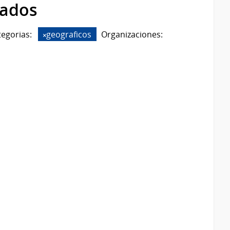
rados
tegorias:
geograficos
Organizaciones: