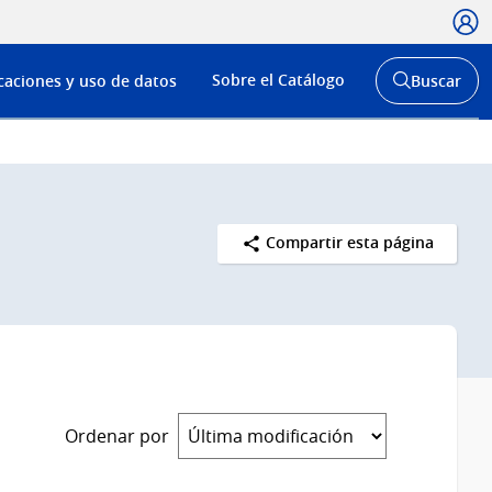
Usua
Menú
Sobre el Catálogo
caciones y uso de datos
Buscar
de
Abrir
buscador
navega
y
Compartir esta página
Ordenar por