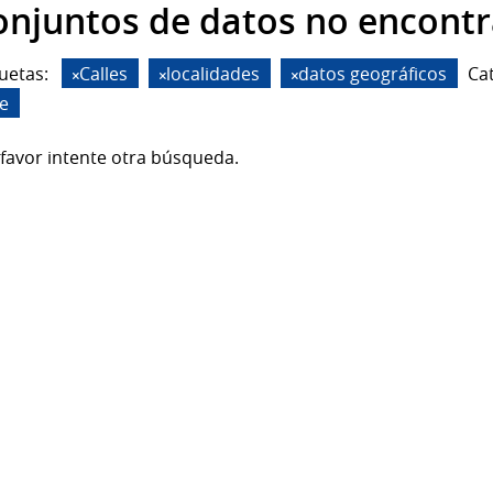
onjuntos de datos no encont
uetas:
Calles
localidades
datos geográficos
Ca
de
favor intente otra búsqueda.