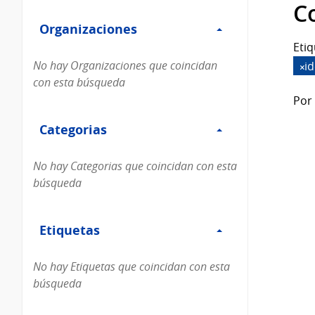
Filtro
datos...
C
Organizaciones
Organizaciones
Etiq
No hay Organizaciones que coincidan
i
con esta búsqueda
Por 
Filtro
Categorias
Categorias
No hay Categorias que coincidan con esta
búsqueda
Filtro
Etiquetas
Etiquetas
No hay Etiquetas que coincidan con esta
búsqueda
Filtro