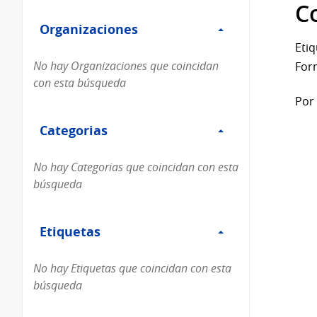
Filtro
datos...
C
Organizaciones
Organizaciones
Etiq
No hay Organizaciones que coincidan
For
con esta búsqueda
Por 
Filtro
Categorias
Categorias
No hay Categorias que coincidan con esta
búsqueda
Filtro
Etiquetas
Etiquetas
No hay Etiquetas que coincidan con esta
búsqueda
Filtro