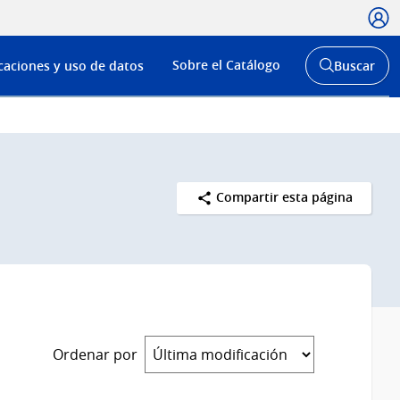
Usua
Menú
Sobre el Catálogo
caciones y uso de datos
Buscar
de
Abrir
buscador
navega
y
Compartir esta página
Ordenar por