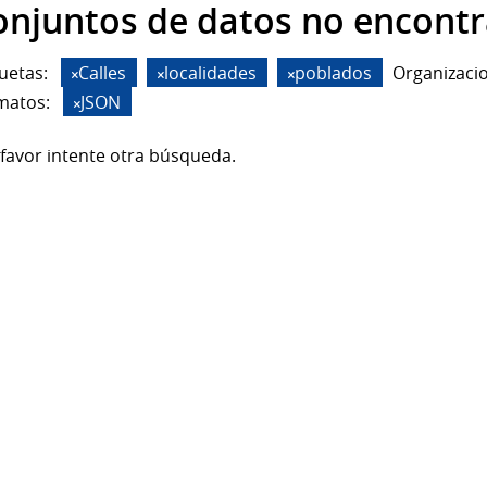
onjuntos de datos no encont
uetas:
Calles
localidades
poblados
Organizaci
matos:
JSON
favor intente otra búsqueda.