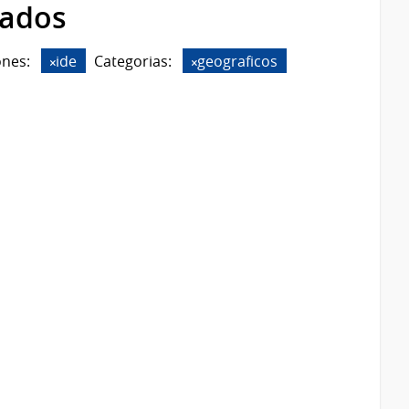
rados
ones:
ide
Categorias:
geograficos