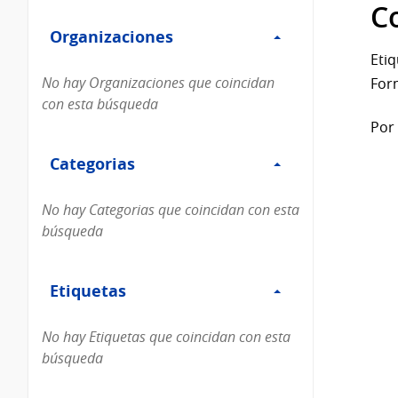
Filtro
datos...
C
Organizaciones
Organizaciones
Etiq
No hay Organizaciones que coincidan
For
con esta búsqueda
Por 
Filtro
Categorias
Categorias
No hay Categorias que coincidan con esta
búsqueda
Filtro
Etiquetas
Etiquetas
No hay Etiquetas que coincidan con esta
búsqueda
Filtro