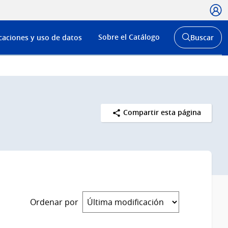
Usua
Menú
Sobre el Catálogo
caciones y uso de datos
Buscar
de
Abrir
buscador
navega
y
Compartir esta página
Ordenar por