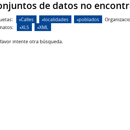
onjuntos de datos no encont
uetas:
Calles
localidades
poblados
Organizaci
matos:
XLS
XML
favor intente otra búsqueda.