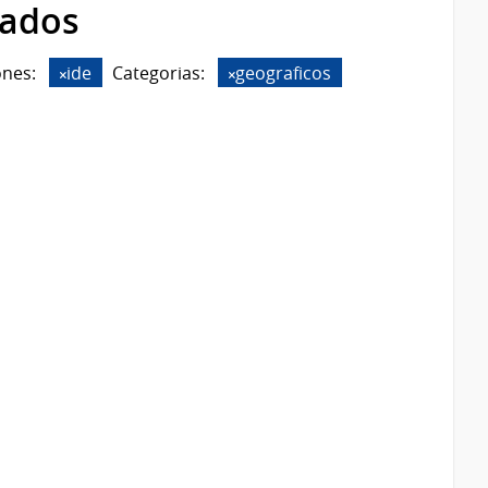
rados
ones:
ide
Categorias:
geograficos