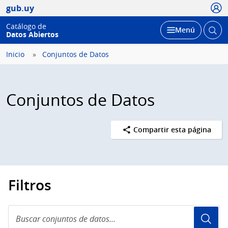
Usua
gub.uy
Catálogo de
Abrir
Desplegar
Menú
Datos Abiertos
busc
Inicio
Conjuntos de Datos
Conjuntos de Datos
Compartir esta página
Filtros
Buscar
conjuntos