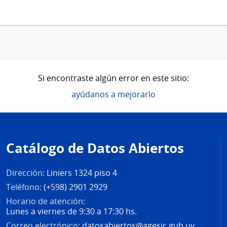
Si encontraste algún error en este sitio:
ayúdanos a mejorarlo
Pie
de
Catálogo de Datos Abiertos
página
Dirección:
Liniers 1324 piso 4
Teléfono:
(+598) 2901 2929
Horario de atención:
Lunes a viernes de 9:30 a 17:30 hs.
Correo electrónico:
datosabiertos@agesic.gub.uy