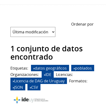
Ordenar por
1 conjunto de datos
encontrado
Etiquetas:
datos geográficos
poblados
Organizaciones:
IDE
Licencias:
Licencia de DAG de Uruguay
Formatos:
JSON
CSV