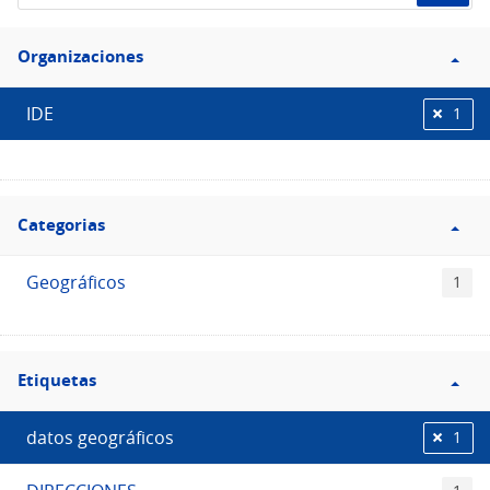
de
Filtro
datos...
Organizaciones
Organizaciones
IDE
1
Filtro
Categorias
Categorias
Geográficos
1
Filtro
Etiquetas
Etiquetas
datos geográficos
1