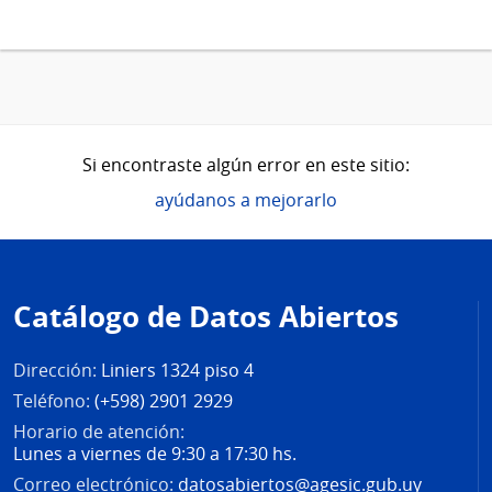
Si encontraste algún error en este sitio:
ayúdanos a mejorarlo
Pie
de
Catálogo de Datos Abiertos
página
Dirección:
Liniers 1324 piso 4
Teléfono:
(+598) 2901 2929
Horario de atención:
Lunes a viernes de 9:30 a 17:30 hs.
Correo electrónico:
datosabiertos@agesic.gub.uy