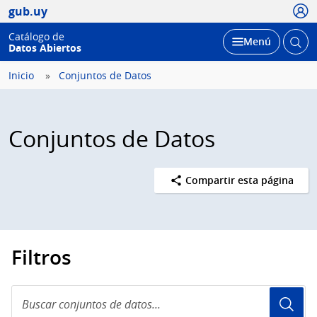
Usua
gub.uy
Catálogo de
Abrir
Desplegar
Menú
Datos Abiertos
busc
Inicio
Conjuntos de Datos
Conjuntos de Datos
Compartir esta página
Filtros
Buscar
conjuntos