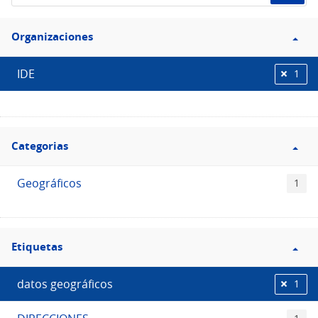
de
Filtro
datos...
Organizaciones
Organizaciones
IDE
1
Filtro
Categorias
Categorias
Geográficos
1
Filtro
Etiquetas
Etiquetas
datos geográficos
1