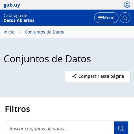
Usua
gub.uy
Catálogo de
Abrir
Desplegar
Menú
Datos Abiertos
busc
Inicio
Conjuntos de Datos
Conjuntos de Datos
Compartir esta página
Filtros
Buscar
conjuntos