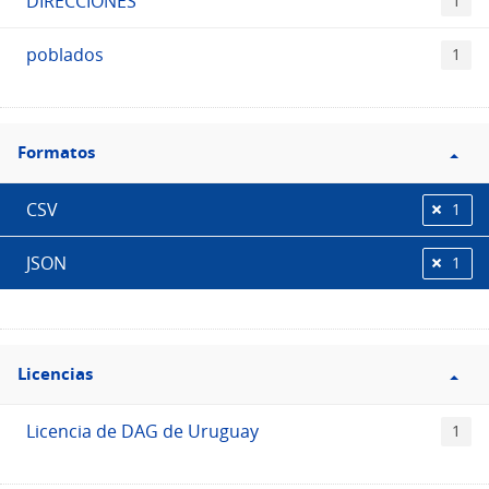
DIRECCIONES
1
poblados
1
Filtro
Formatos
Formatos
CSV
1
JSON
1
Filtro
Licencias
Licencias
Licencia de DAG de Uruguay
1