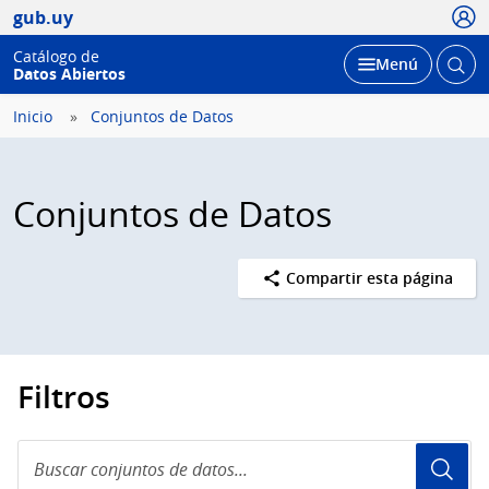
Usua
gub.uy
Catálogo de
Abrir
Desplegar
Menú
Datos Abiertos
busc
Inicio
Conjuntos de Datos
Conjuntos de Datos
Compartir esta página
Filtros
Buscar
conjuntos