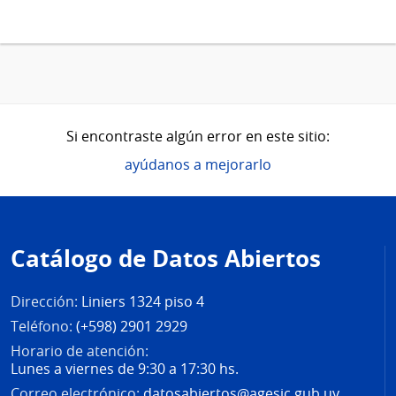
Si encontraste algún error en este sitio:
ayúdanos a mejorarlo
Pie
de
Catálogo de Datos Abiertos
página
Dirección:
Liniers 1324 piso 4
Teléfono:
(+598) 2901 2929
Horario de atención:
Lunes a viernes de 9:30 a 17:30 hs.
Correo electrónico:
datosabiertos@agesic.gub.uy