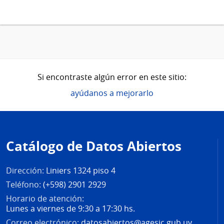
Si encontraste algún error en este sitio:
ayúdanos a mejorarlo
Pie
de
Catálogo de Datos Abiertos
página
Dirección:
Liniers 1324 piso 4
Teléfono:
(+598) 2901 2929
Horario de atención:
Lunes a viernes de 9:30 a 17:30 hs.
Correo electrónico:
datosabiertos@agesic.gub.uy