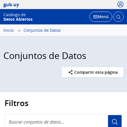
Usua
gub.uy
Catálogo de
Abrir
Desplegar
Menú
Datos Abiertos
busc
Inicio
Conjuntos de Datos
Conjuntos de Datos
Compartir esta página
Filtros
Buscar
conjuntos