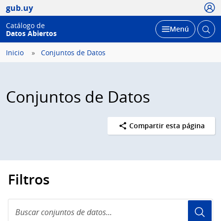
Usua
gub.uy
Catálogo de
Abrir
Desplegar
Menú
Datos Abiertos
busc
Inicio
Conjuntos de Datos
Conjuntos de Datos
Compartir esta página
Filtros
Buscar
conjuntos