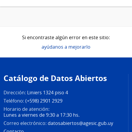
Si encontraste algún error en este sitio:
ayúdanos a mejorarlo
Pie
de
Catálogo de Datos Abiertos
página
Dirección:
Liniers 1324 piso 4
Teléfono:
(+598) 2901 2929
Horario de atención:
Lunes a viernes de 9:30 a 17:30 hs.
Correo electrónico:
datosabiertos@agesic.gub.uy
Contacto