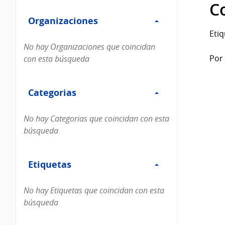
Filtro
datos...
C
Organizaciones
Organizaciones
Etiq
No hay Organizaciones que coincidan
Por 
con esta búsqueda
Filtro
Categorias
Categorias
No hay Categorias que coincidan con esta
búsqueda
Filtro
Etiquetas
Etiquetas
No hay Etiquetas que coincidan con esta
búsqueda
Filtro