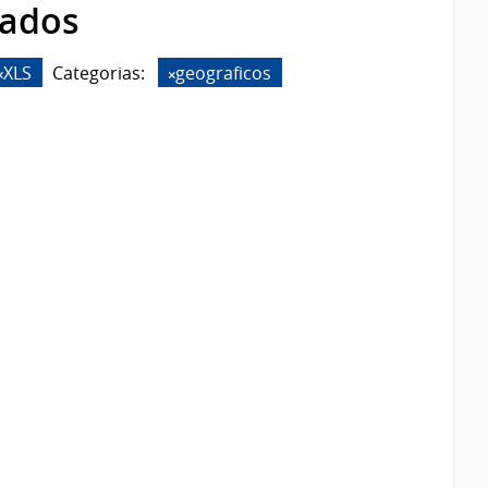
rados
XLS
Categorias:
geograficos