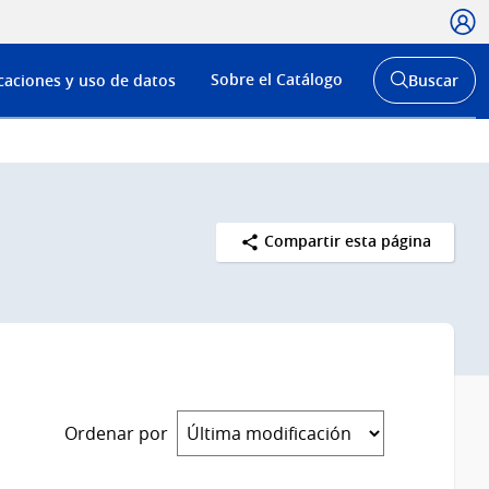
Usua
Menú
Sobre el Catálogo
caciones y uso de datos
Buscar
de
Abrir
buscador
navega
y
Compartir esta página
Ordenar por