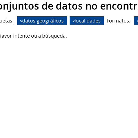
onjuntos de datos no encont
uetas:
datos geográficos
localidades
Formatos:
favor intente otra búsqueda.