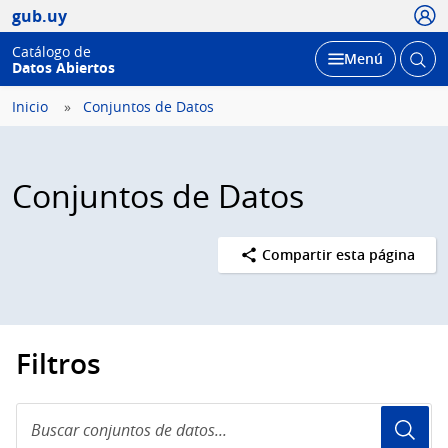
Usua
gub.uy
Catálogo de
Abrir
Desplegar
Menú
Datos Abiertos
busc
Inicio
Conjuntos de Datos
Conjuntos de Datos
Compartir esta página
Filtros
Buscar
conjuntos