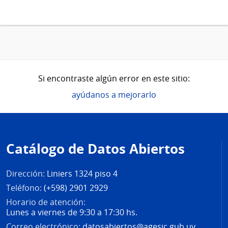
Si encontraste algún error en este sitio:
ayúdanos a mejorarlo
Pie
de
Catálogo de Datos Abiertos
página
Dirección:
Liniers 1324 piso 4
Teléfono:
(+598) 2901 2929
Horario de atención:
Lunes a viernes de 9:30 a 17:30 hs.
Correo electrónico:
datosabiertos@agesic.gub.uy