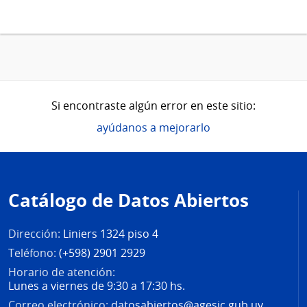
Si encontraste algún error en este sitio:
ayúdanos a mejorarlo
Pie
de
Catálogo de Datos Abiertos
página
Dirección:
Liniers 1324 piso 4
Teléfono:
(+598) 2901 2929
Horario de atención:
Lunes a viernes de 9:30 a 17:30 hs.
Correo electrónico:
datosabiertos@agesic.gub.uy