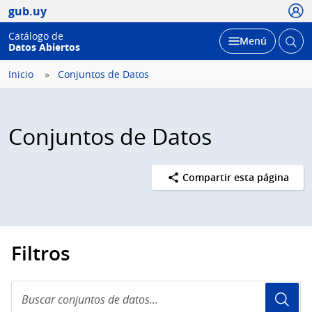
Usua
gub.uy
Catálogo de
Abrir
Desplegar
Menú
Datos Abiertos
busc
Inicio
Conjuntos de Datos
Conjuntos de Datos
Compartir esta página
Filtros
Buscar
conjuntos