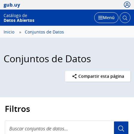
Usua
gub.uy
Catálogo de
Abrir
Desplegar
Menú
Datos Abiertos
busc
Inicio
Conjuntos de Datos
Conjuntos de Datos
Compartir esta página
Filtros
Buscar
conjuntos