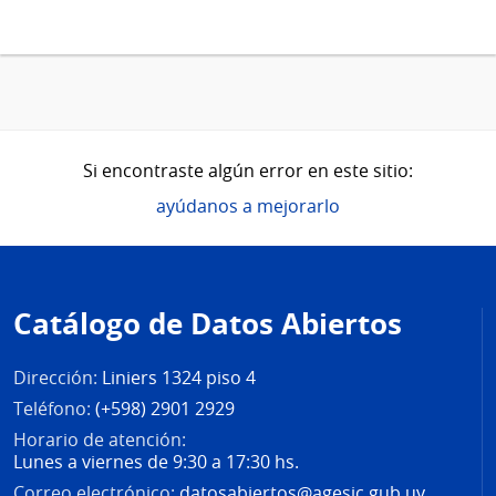
Si encontraste algún error en este sitio:
ayúdanos a mejorarlo
Pie
de
Catálogo de Datos Abiertos
página
Dirección:
Liniers 1324 piso 4
Teléfono:
(+598) 2901 2929
Horario de atención:
Lunes a viernes de 9:30 a 17:30 hs.
Correo electrónico:
datosabiertos@agesic.gub.uy