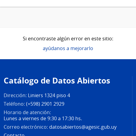
Si encontraste algún error en este sitio:
ayúdanos a mejorarlo
Pie
de
Catálogo de Datos Abiertos
página
Dirección:
Liniers 1324 piso 4
Teléfono:
(+598) 2901 2929
Horario de atención:
Lunes a viernes de 9:30 a 17:30 hs.
Correo electrónico:
datosabiertos@agesic.gub.uy
Contacto