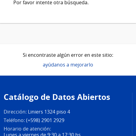
Por favor intente otra búsqueda.
Si encontraste algún error en este sitio:
ayúdanos a mejorarlo
Pie
de
Catálogo de Datos Abiertos
página
Dirección:
Liniers 1324 piso 4
Teléfono:
(+598) 2901 2929
Horario de atención:
Lunes a viernes de 9:30 a 17:30 hs.