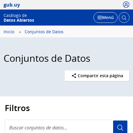
Usua
gub.uy
Catálogo de
Abrir
Desplegar
Menú
Datos Abiertos
busc
Inicio
Conjuntos de Datos
Conjuntos de Datos
Compartir esta página
Filtros
Buscar
conjuntos