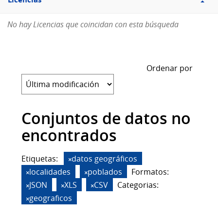
Licencias
No hay Licencias que coincidan con esta búsqueda
Ordenar por
Conjuntos de datos no
encontrados
Etiquetas:
datos geográficos
localidades
poblados
Formatos:
JSON
XLS
CSV
Categorias:
geograficos