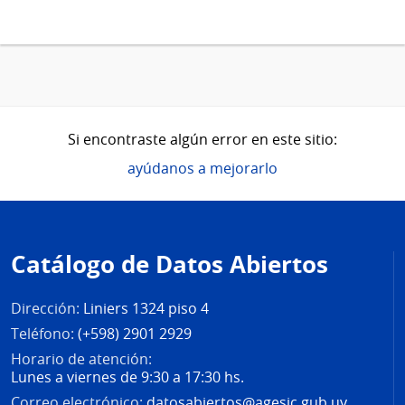
Si encontraste algún error en este sitio:
ayúdanos a mejorarlo
Pie
de
Catálogo de Datos Abiertos
página
Dirección:
Liniers 1324 piso 4
Teléfono:
(+598) 2901 2929
Horario de atención:
Lunes a viernes de 9:30 a 17:30 hs.
Correo electrónico:
datosabiertos@agesic.gub.uy