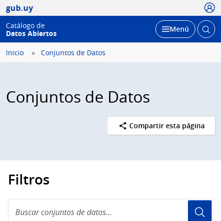
Usua
gub.uy
Catálogo de
Abrir
Desplegar
Menú
Datos Abiertos
busc
Inicio
Conjuntos de Datos
Conjuntos de Datos
Compartir esta página
Filtros
Buscar
conjuntos