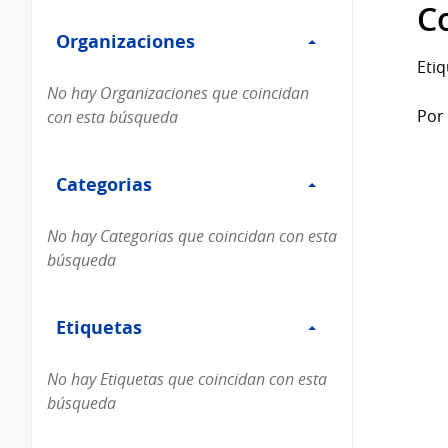
Filtro
datos...
C
Organizaciones
Organizaciones
Etiq
No hay Organizaciones que coincidan
Por 
con esta búsqueda
Filtro
Categorias
Categorias
No hay Categorias que coincidan con esta
búsqueda
Filtro
Etiquetas
Etiquetas
No hay Etiquetas que coincidan con esta
búsqueda
Filtro