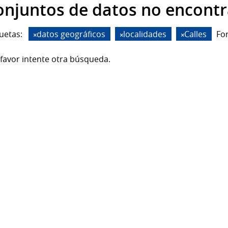
onjuntos de datos no encont
uetas:
datos geográficos
localidades
Calles
Fo
favor intente otra búsqueda.