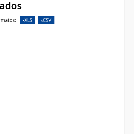
rados
rmatos:
XLS
CSV