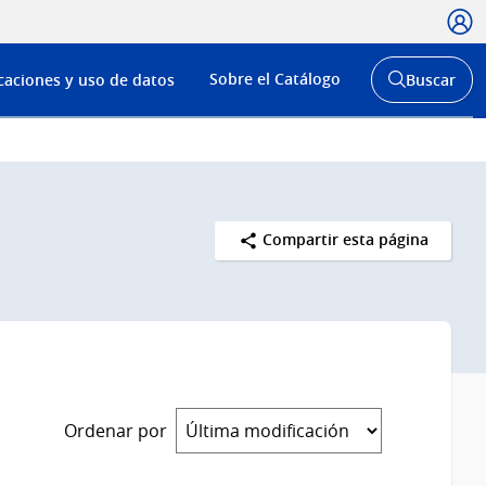
Usua
Menú
Sobre el Catálogo
caciones y uso de datos
Buscar
de
Abrir
buscador
navega
y
Compartir esta página
Ordenar por