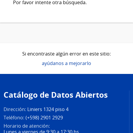
Por favor intente otra búsqueda.
Si encontraste algún error en este sitio:
ayúdanos a mejorarlo
Pie
de
Catálogo de Datos Abiertos
página
Dirección:
Liniers 1324 piso 4
Teléfono:
(+598) 2901 2929
Horario de atención:
Lunes a viernes de 9:30 a 17:30 hs.