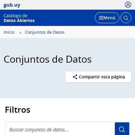
Usua
gub.uy
Catálogo de
Abrir
Desplegar
Menú
Datos Abiertos
busc
Inicio
Conjuntos de Datos
Conjuntos de Datos
Compartir esta página
Filtros
Buscar
conjuntos