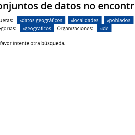
onjuntos de datos no encont
uetas:
datos geográficos
localidades
poblados
gorias:
geograficos
Organizaciones:
ide
favor intente otra búsqueda.