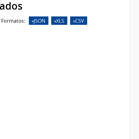
rados
Formatos:
JSON
XLS
CSV