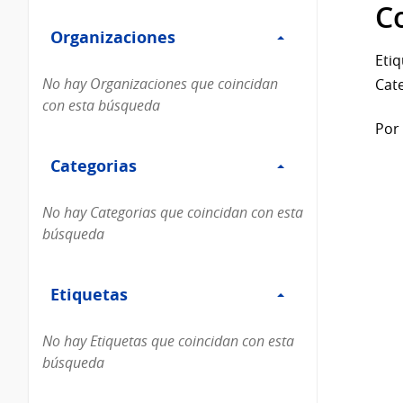
Filtro
datos...
C
Organizaciones
Organizaciones
Etiq
No hay Organizaciones que coincidan
Cate
con esta búsqueda
Por 
Filtro
Categorias
Categorias
No hay Categorias que coincidan con esta
búsqueda
Filtro
Etiquetas
Etiquetas
No hay Etiquetas que coincidan con esta
búsqueda
Filtro