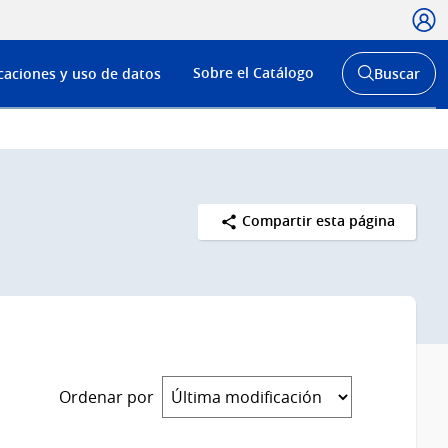
Usua
Menú
Sobre el Catálogo
caciones y uso de datos
Buscar
de
Abrir
buscador
navega
y
Compartir esta página
Ordenar por