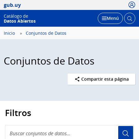
Usua
gub.uy
Catálogo de
Abrir
Desplegar
Menú
Datos Abiertos
busc
Inicio
Conjuntos de Datos
Conjuntos de Datos
Compartir esta página
Filtros
Buscar
conjuntos