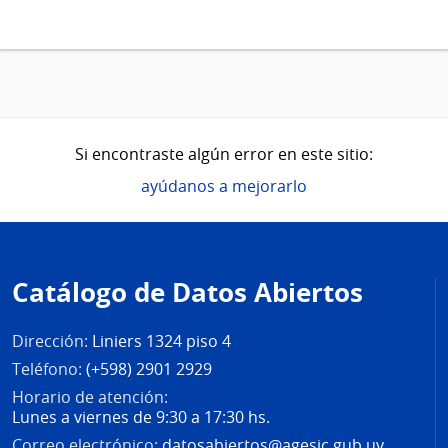
Si encontraste algún error en este sitio:
ayúdanos a mejorarlo
Pie
de
Catálogo de Datos Abiertos
página
Dirección:
Liniers 1324 piso 4
Teléfono:
(+598) 2901 2929
Horario de atención:
Lunes a viernes de 9:30 a 17:30 hs.
Correo electrónico:
datosabiertos@agesic.gub.uy