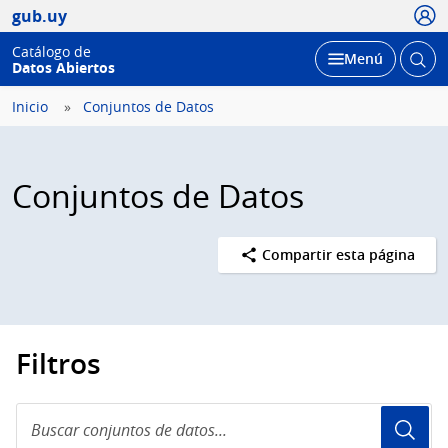
Usua
gub.uy
Catálogo de
Abrir
Desplegar
Menú
Datos Abiertos
busc
Inicio
Conjuntos de Datos
Conjuntos de Datos
Compartir esta página
Filtros
Buscar
conjuntos