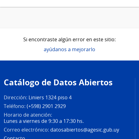
Si encontraste algún error en este sitio:
ayúdanos a mejorarlo
Pie
de
Catálogo de Datos Abiertos
página
Dirección:
Liniers 1324 piso 4
Teléfono:
(+598) 2901 2929
Horario de atención:
Lunes a viernes de 9:30 a 17:30 hs.
Correo electrónico:
datosabiertos@agesic.gub.uy
Contacto