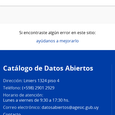
Si encontraste algún error en este sitio:
ayúdanos a mejorarlo
Pie
de
Catálogo de Datos Abiertos
página
Dirección:
Liniers 1324 piso 4
Teléfono:
(+598) 2901 2929
Horario de atención:
Lunes a viernes de 9:30 a 17:30 hs.
Correo electrónico:
datosabiertos@agesic.gub.uy
Contacto