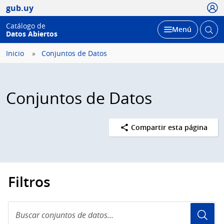
Usua
gub.uy
Catálogo de
Abrir
Desplegar
Menú
Datos Abiertos
busc
Inicio
Conjuntos de Datos
Conjuntos de Datos
Compartir esta página
Filtros
Buscar
conjuntos