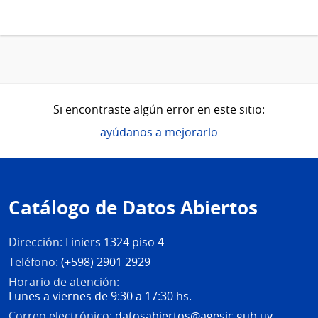
Si encontraste algún error en este sitio:
ayúdanos a mejorarlo
Pie
de
Catálogo de Datos Abiertos
página
Dirección:
Liniers 1324 piso 4
Teléfono:
(+598) 2901 2929
Horario de atención:
Lunes a viernes de 9:30 a 17:30 hs.
Correo electrónico:
datosabiertos@agesic.gub.uy