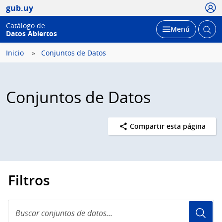
Usua
gub.uy
Catálogo de
Abrir
Desplegar
Menú
Datos Abiertos
busc
Inicio
Conjuntos de Datos
Conjuntos de Datos
Compartir esta página
Filtros
Buscar
conjuntos