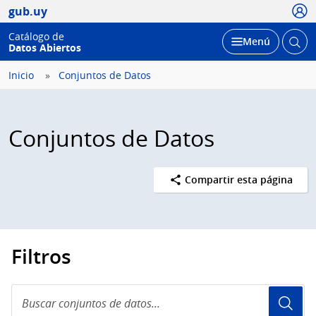
Usua
gub.uy
Catálogo de
Abrir
Desplegar
Menú
Datos Abiertos
busc
Inicio
Conjuntos de Datos
Conjuntos de Datos
Compartir esta página
Filtros
Buscar
conjuntos