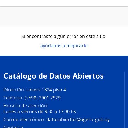
Si encontraste algún error en este sitio:
ayúdanos a mejorarlo
Pie
de
Catálogo de Datos Abiertos
página
Dirección:
Liniers 1324 piso 4
Teléfono:
(+598) 2901 2929
Horario de atención:
Lunes a viernes de 9:30 a 17:30 hs.
Correo electrónico:
datosabiertos@agesic.gub.uy
Contacto