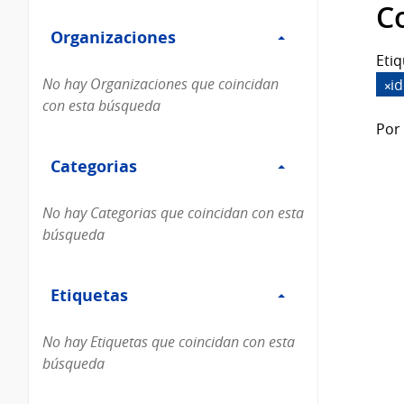
Filtro
datos...
C
Organizaciones
Organizaciones
Etiq
No hay Organizaciones que coincidan
i
con esta búsqueda
Por 
Filtro
Categorias
Categorias
No hay Categorias que coincidan con esta
búsqueda
Filtro
Etiquetas
Etiquetas
No hay Etiquetas que coincidan con esta
búsqueda
Filtro