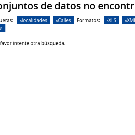
onjuntos de datos no encont
uetas:
localidades
Calles
Formatos:
XLS
XM
de
favor intente otra búsqueda.