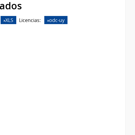
rados
XLS
Licencias:
odc-uy