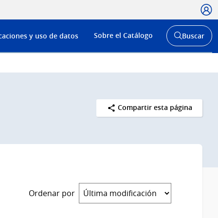
Usua
Menú
Sobre el Catálogo
caciones y uso de datos
Buscar
de
Abrir
buscador
navega
y
Compartir esta página
Ordenar por