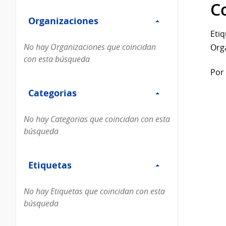
Filtro
datos...
C
Organizaciones
Organizaciones
Etiq
No hay Organizaciones que coincidan
Org
con esta búsqueda
Por 
Filtro
Categorias
Categorias
No hay Categorias que coincidan con esta
búsqueda
Filtro
Etiquetas
Etiquetas
No hay Etiquetas que coincidan con esta
búsqueda
Filtro