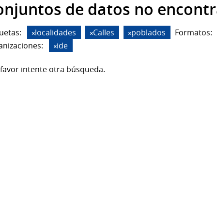
onjuntos de datos no encont
uetas:
localidades
Calles
poblados
Formatos:
anizaciones:
ide
favor intente otra búsqueda.